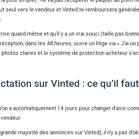
a plus simple) : ne va pas récupérer le paquet au point re
tout seul vers le vendeur et Vinted te remboursera généralem
.
rrive quand même et qu’il y a un vrai souci (taille pas bonne
réception, dans les 48 heures, ouvre un litige via « J’ai un
 photos claires et le système de protection acheteur s’act
actation sur Vinted : ce qu’il fau
’on a automatiquement 14 jours pour changer d’avis comm
 vendeur.
ès grande majorité des annonces sur Vinted), il n’y a pas d’ob