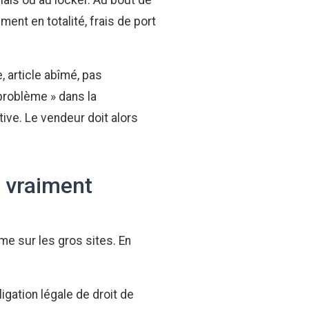
lais ou au locker. Au bout de
ent en totalité, frais de port
, article abîmé, pas
 problème » dans la
ive. Le vendeur doit alors
t vraiment
e sur les gros sites. En
ligation légale de droit de