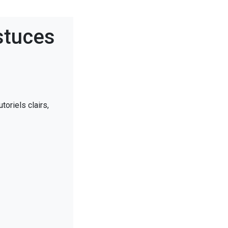
stuces
toriels clairs,