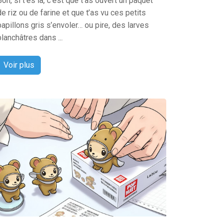
Bon, si t’es là, c’est que t’as ouvert un paquet
de riz ou de farine et que t’as vu ces petits
papillons gris s’envoler… ou pire, des larves
blanchâtres dans ...
Voir plus