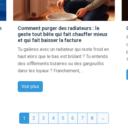
m
Comment purger des radiateurs : le
geste tout bête qui fait chauffer mieux
et qui fait baisser la facture
Tu galères avec un radiateur qui reste froid en
haut alors que le bas est brûlant ? Tu entends
des sifflements bizarres ou des gargouillis
dans les tuyaux ? Franchement, ...
Voir plus
1
2
3
4
5
6
7
8
→